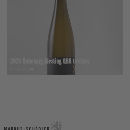
2023 Hoheburg Riesling QBA trocken
€ 13,75 EUR