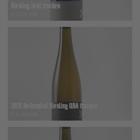
Riesling Sekt trocken
€ 10,25 EUR
2021 Reiterpfad Riesling QBA trocken
€ 11,50 EUR