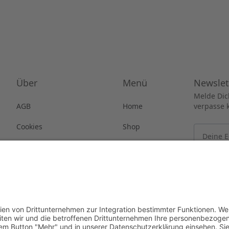
Über
Menü
Newslet
Melde Dic
AGB
Home
verpasse 
Cookies
Shop
Datenschutz
Weingut
Impressum
Aktuelles
Vertrag widerrufen
Kontakt